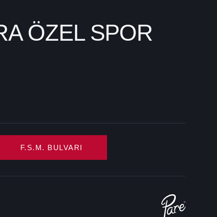
RA ÖZEL SPOR
F.S.M. BULVARI