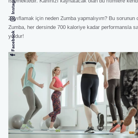
Instagram
istemektedir. Kanınızı kaynatacak olan bu ritimlere kendi
Zayıflamak için neden Zumba yapmalıyım? Bu sorunun cev
Zumba, her dersinde 700 kaloriye kadar performansla sağl
Facebook
yoldur!